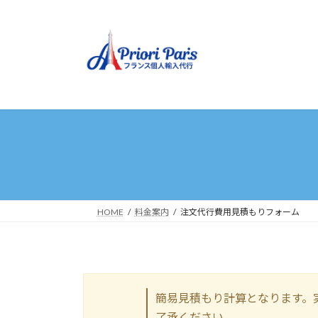
コ
ナ
ン
ビ
テ
ゲ
ン
ー
ツ
シ
へ
ョ
ス
ン
キ
に
ッ
移
プ
動
HOME
料金案内
注文代行費用見積もりフォーム
簡易見積もり計算となります。
了承ください。