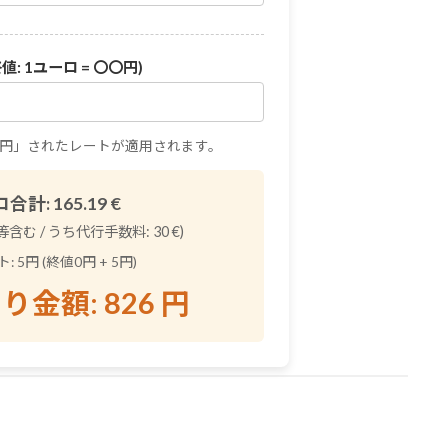
: 1ユーロ = 〇〇円)
5円」されたレートが適用されます。
ロ合計:
165.19
€
含む / うち代行手数料:
30
€)
 5円 (終値0円 + 5円)
り金額:
826
円