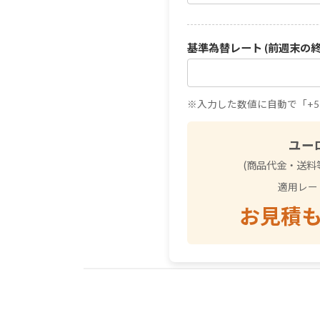
基準為替レート (前週末の終値
※入力した数値に自動で「+
ユー
(商品代金・送料等
適用レート:
お見積も